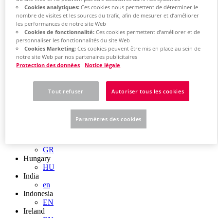
EN
Cookies analytiques:
Ces cookies nous permettent de déterminer le
Colombia
nombre de visites et les sources du trafic, afin de mesurer et d’améliorer
ES
les performances de notre site Web
Croatia
Cookies de fonctionnalité:
Ces cookies permettent d’améliorer et de
HR
personnaliser les fonctionnalités du site Web
Czech Republic
Cookies Marketing:
Ces cookies peuvent être mis en place au sein de
CZ
notre site Web par nos partenaires publicitaires
Denmark
Protection des données
Notice légale
DK
Finland
FI
Tout refuser
Autoriser tous les cookies
France
fr
Germany
Paramètres des cookies
de
en
Greece
GR
Hungary
HU
India
en
Indonesia
EN
Ireland