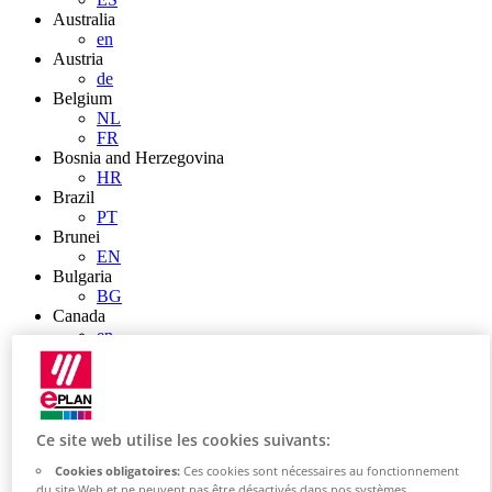
Australia
en
Austria
de
Belgium
NL
FR
Bosnia and Herzegovina
HR
Brazil
PT
Brunei
EN
Bulgaria
BG
Canada
en
FR
Chile
ES
China
ZH
Ce site web utilise les cookies suivants:
EN
Cookies obligatoires:
Ces cookies sont nécessaires au fonctionnement
China Taiwan
du site Web et ne peuvent pas être désactivés dans nos systèmes