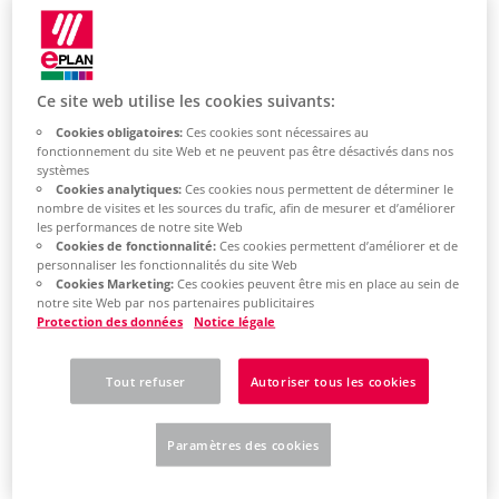
EN
Colombia
ES
Croatia
HR
Ce site web utilise les cookies suivants:
Czech Republic
CZ
Cookies obligatoires:
Ces cookies sont nécessaires au
Denmark
fonctionnement du site Web et ne peuvent pas être désactivés dans nos
DK
systèmes
Finland
Cookies analytiques:
Ces cookies nous permettent de déterminer le
FI
nombre de visites et les sources du trafic, afin de mesurer et d’améliorer
France
les performances de notre site Web
fr
Cookies de fonctionnalité:
Ces cookies permettent d’améliorer et de
Germany
personnaliser les fonctionnalités du site Web
de
Cookies Marketing:
Ces cookies peuvent être mis en place au sein de
en
notre site Web par nos partenaires publicitaires
Protection des données
Notice légale
Greece
GR
Hungary
Tout refuser
Autoriser tous les cookies
HU
India
en
Indonesia
Paramètres des cookies
EN
Ireland