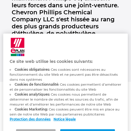
leurs forces dans une joint-venture.
Denmark
Chevron Phillips Chemical
Company LLC s'est hissée au rang
Finland
des plus grands producteurs
d'éthylène, de polyéthylène,
France
d'aromates, de styrène et de
specialty chemicals, tels que les
Germany
mercaptans.
Ce site web utilise les cookies suivants:
Greece
Cookies obligatoires:
Ces cookies sont nécessaires au
fonctionnement du site Web et ne peuvent pas être désactivés
dans nos systèmes
Hungary
Cookies de fonctionnalité:
Ces cookies permettent d’améliorer
et de personnaliser les fonctionnalités du site Web
Cookies analytiques:
Ces cookies nous permettent de
India
En 2000, Chevron Corporation et Phillips
déterminer le nombre de visites et les sources du trafic, afin de
mesurer et d’améliorer les performances de notre site Web
Petroleum Company, maintenant Phillips 66,
Cookies Marketing:
Ces cookies peuvent être mis en place au
Indonesia
unissent leurs forces dans une joint-venture.
sein de notre site Web par nos partenaires publicitaires
Chevron Phillips Chemical Company LLC
Protection des données
Notice légale
Ireland
s'est hissée au rang des plus grands