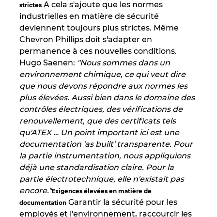
A cela s'ajoute que les normes
strictes
Ukraine
industrielles en matière de sécurité
deviennent toujours plus strictes. Même
United Arab Emirates
Chevron Phillips doit s'adapter en
permanence à ces nouvelles conditions.
United Kingdom
Hugo Saenen:
"Nous sommes dans un
environnement chimique, ce qui veut dire
United States
que nous devons répondre aux normes les
plus élevées. Aussi bien dans le domaine des
contrôles électriques, des vérifications de
renouvellement, que des certificats tels
qu'ATEX … Un point important ici est une
documentation 'as built' transparente. Pour
la partie instrumentation, nous appliquions
déjà une standardisation claire. Pour la
partie électrotechnique, elle n'existait pas
encore."
Exigences élevées en matière de
Garantir la sécurité pour les
documentation
employés et l'environnement, raccourcir les