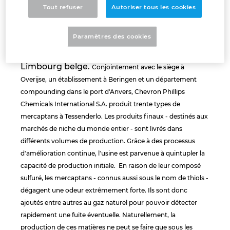
producteurs d'éthylène, de polyéthylène,
Tout refuser
Autoriser tous les cookies
Israel
d'aromates, de styrène et de specialty
chemicals, tels que les mercaptans. Ces
Paramètres des cookies
derniers sont produits entre autres dans leur
Italy
branche européenne à Tessenderlo, dans le
Limbourg belge.
Conjointement avec le siège à
Japan
Overijse, un établissement à Beringen et un département
compounding dans le port d'Anvers, Chevron Phillips
Lithuania
Chemicals International S.A. produit trente types de
mercaptans à Tessenderlo. Les produits finaux - destinés aux
Luxembourg
marchés de niche du monde entier - sont livrés dans
différents volumes de production. Grâce à des processus
Malaysia
d'amélioration continue, l'usine est parvenue à quintupler la
capacité de production initiale.
En raison de leur composé
Mexico
sulfuré, les mercaptans - connus aussi sous le nom de thiols -
dégagent une odeur extrêmement forte. Ils sont donc
Netherlands
ajoutés entre autres au gaz naturel pour pouvoir détecter
rapidement une fuite éventuelle. Naturellement, la
New Zealand
production de ces matières ne peut se faire que sous les