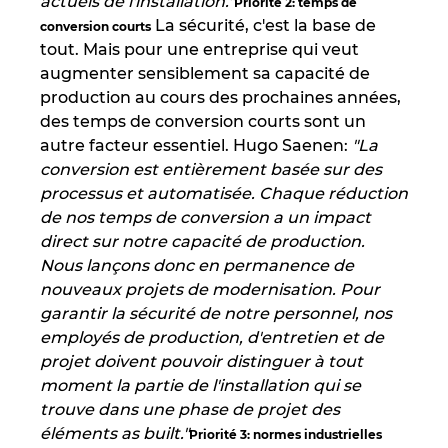
actuels de l'installation."
Slovakia
Priorité 2: temps de
La sécurité, c'est la base de
conversion courts
tout. Mais pour une entreprise qui veut
Slovenia
augmenter sensiblement sa capacité de
production au cours des prochaines années,
South Africa
des temps de conversion courts sont un
autre facteur essentiel. Hugo Saenen:
"La
South Korea
conversion est entièrement basée sur des
processus et automatisée. Chaque réduction
Spain
de nos temps de conversion a un impact
direct sur notre capacité de production.
Sweden
Nous lançons donc en permanence de
nouveaux projets de modernisation. Pour
Switzerland
garantir la sécurité de notre personnel, nos
employés de production, d'entretien et de
Thailand
projet doivent pouvoir distinguer à tout
moment la partie de l'installation qui se
trouve dans une phase de projet des
Turkey
éléments as built."
Priorité 3: normes industrielles