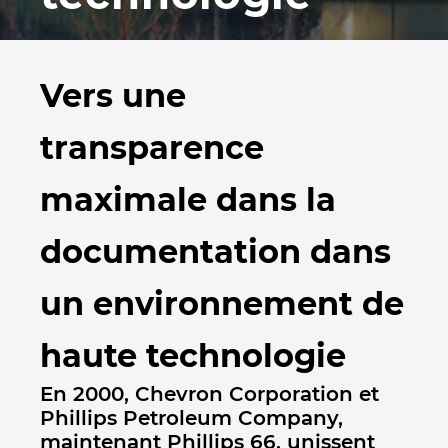
Industrie maritime
Automatisation des bâtiments
Brunei
EPLAN integration pour ERP, PDM et PLM
Contact
Technologie du bâtiment
Configuration
Bulgaria
EPLAN Data Portal
Trust Center
Vers une
Rapports utilisateurs
Canada
EPLAN Education pour les écoles
transparence
Chile
Sélectionner la langue:
EPLAN Education pour les étudiants
maximale dans la
China
Deutsch
documentation dans
China Taiwan
—
un environnement de
Colombia
Français
haute technologie
Croatia
En 2000, Chevron Corporation et
Phillips Petroleum Company,
Czech Republic
maintenant Phillips 66, unissent