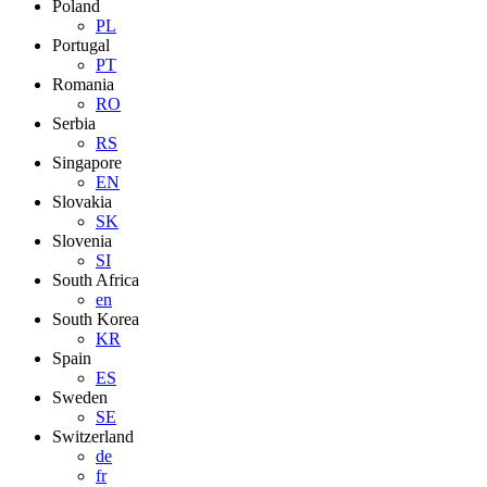
Poland
PL
Portugal
PT
Romania
RO
Serbia
RS
Singapore
EN
Slovakia
SK
Slovenia
SI
South Africa
en
South Korea
KR
Spain
ES
Sweden
SE
Switzerland
de
fr