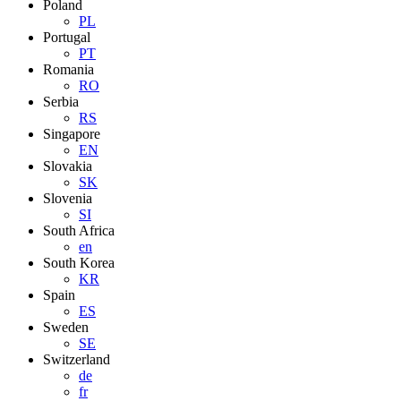
Poland
PL
Portugal
PT
Romania
RO
Serbia
RS
Singapore
EN
Slovakia
SK
Slovenia
SI
South Africa
en
South Korea
KR
Spain
ES
Sweden
SE
Switzerland
de
fr