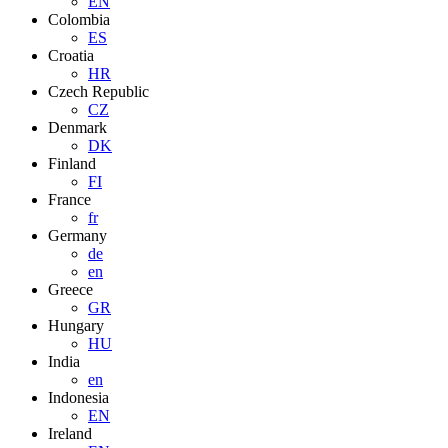
EN
Colombia
ES
Croatia
HR
Czech Republic
CZ
Denmark
DK
Finland
FI
France
fr
Germany
de
en
Greece
GR
Hungary
HU
India
en
Indonesia
EN
Ireland