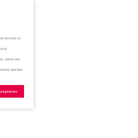
und können in
t und
en, damit wir
esetzt werden
kzeptieren