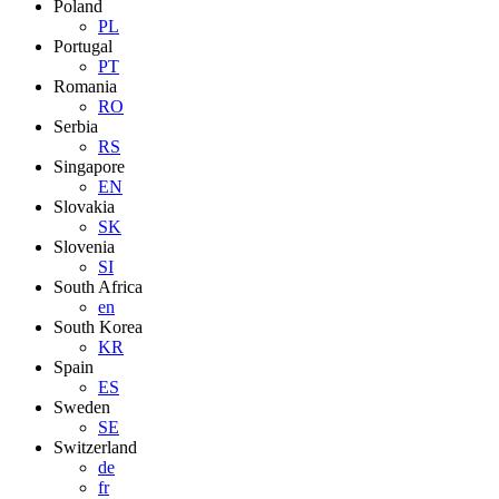
Poland
PL
Portugal
PT
Romania
RO
Serbia
RS
Singapore
EN
Slovakia
SK
Slovenia
SI
South Africa
en
South Korea
KR
Spain
ES
Sweden
SE
Switzerland
de
fr