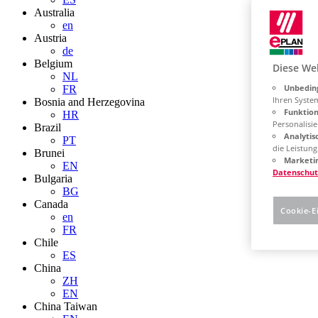
Australia
en
Austria
de
Belgium
Diese We
NL
Unbeding
FR
Ihren Syste
Bosnia and Herzegovina
Funktion
HR
Personalisie
Brazil
Analytis
PT
die Leistun
Brunei
Marketin
EN
Datenschut
Bulgaria
BG
Canada
Cookie-E
en
FR
Chile
ES
China
ZH
EN
China Taiwan