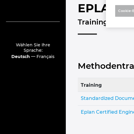
EPLAN Ce
Cookie-
Trainingsübers
Wählen Sie Ihre
Sprache:
—
Deutsch
Français
Methodentrai
Training
Standardized Docum
Eplan Certified Engin