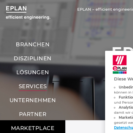
EPLAN – efficient engineeri
BRANCHEN
EP
DISZIPLINEN
Train
LÖSUNGEN
Diese We
SERVICES
Unbedin
können in 
Funktio
UNTERNEHMEN
und Person
Analyti
damit wir 
PARTNER
Marketi
gesetzt w
MARKETPLACE
Datenschu