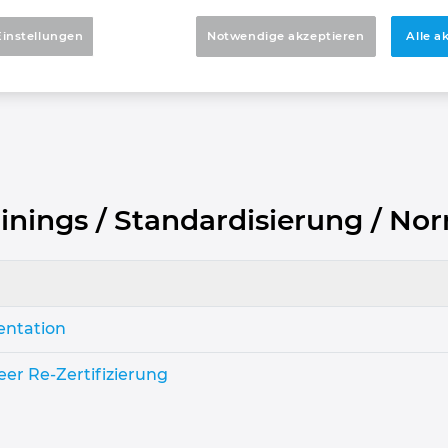
rtifed Engineer
Einstellungen
Notwendige akzeptieren
Alle a
icht
nings / Standardisierung / N
entation
eer Re-Zertifizierung