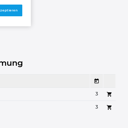
kzeptieren
ormung
3
3