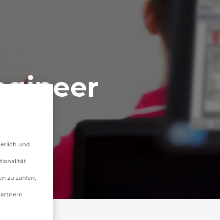
ngineer
derlich und
tionalität
n zu zählen,
partnern