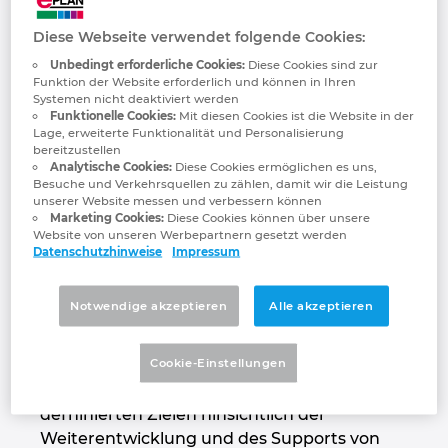
diesem Mehr an Durchgängigkeit
Großbritannien
Diese Webseite verwendet folgende Cookies:
profitieren die Anwender insbesondere in
den Bereichen PLM, ERP, SPS sowie
Unbedingt erforderliche Cookies:
Diese Cookies sind zur
Indien
Funktion der Website erforderlich und können in Ihren
Simulation. Durch den intensiven
Systemen nicht deaktiviert werden
Austausch der Hersteller untereinander
Funktionelle Cookies:
Mit diesen Cookies ist die Website in der
Indonesien
wird die Integration der Vielzahl von im
Lage, erweiterte Funktionalität und Personalisierung
bereitzustellen
Markt eingesetzten Systemen auf
Analytische Cookies:
Diese Cookies ermöglichen es uns,
Irland
Kundenseite einfacher.
Besuche und Verkehrsquellen zu zählen, damit wir die Leistung
unserer Website messen und verbessern können
Marketing Cookies:
Diese Cookies können über unsere
Monheim, 11. Januar 2021 – Zu Beginn des
Israel
Website von unseren Werbepartnern gesetzt werden
Jahres 2021 hat Lösungsanbieter EPLAN das
Datenschutzhinweise
Impressum
Partner Network (EPN) gestartet, das
Italien
existierenden und neuen Partnerschaften
Notwendige akzeptieren
Alle akzeptieren
einen Rahmen für die gemeinsame
Japan
Weiterentwicklung und Vermarktung von
Cookie-Einstellungen
Schnittstellen gibt. Die EPN-Partnerschaft
Kanada
basiert auf verbindlichen, gemeinsam
defninierten Zielen hinsichtlich der
Kolumbien
Weiterentwicklung und des Supports von