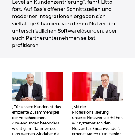
Singapur
Level an Kundenzentrierung“, fährt Litto
fort. Auf Basis offener Schnittstellen und
moderner Integrationen ergeben sich
Slowakei
vielfältige Chancen, von denen Nutzer der
unterschiedlichen Softwarelösungen, aber
Slowenien
auch Partnerunternehmen selbst
profitieren.
Spanien
Südafrika
Südkorea
Thailand
„Für unsere Kunden ist das
„Mit der
Tschechische Republik
effiziente Zusammenspiel
Professionalisierung
der verschiedenen
unseres Netzwerks erhöhen
Anwendungen besonders
wir systematisch den
Türkei
wichtig. Im Rahmen des
Nutzen für Endanwender“,
EPN werden wir daher die
ergänzt Marco Litto, Senior