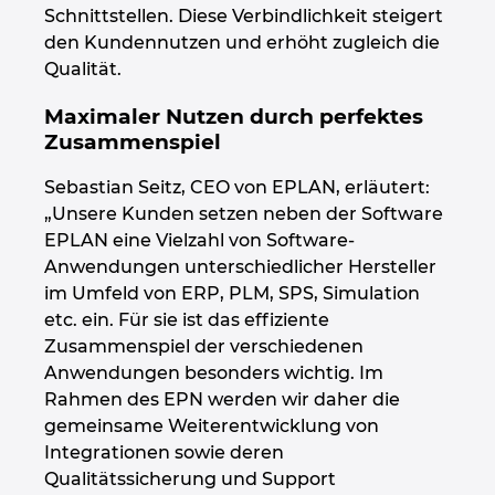
Schnittstellen. Diese Verbindlichkeit steigert
Kroatien
den Kundennutzen und erhöht zugleich die
Qualität.
Litauen
Maximaler Nutzen durch perfektes
Zusammenspiel
Luxemburg
Sebastian Seitz, CEO von EPLAN, erläutert:
Malaysia
„Unsere Kunden setzen neben der Software
EPLAN eine Vielzahl von Software-
Mexiko
Anwendungen unterschiedlicher Hersteller
im Umfeld von ERP, PLM, SPS, Simulation
Neuseeland
etc. ein. Für sie ist das effiziente
Zusammenspiel der verschiedenen
Anwendungen besonders wichtig. Im
Niederlande
Rahmen des EPN werden wir daher die
gemeinsame Weiterentwicklung von
Norwegen
Integrationen sowie deren
Qualitätssicherung und Support
Österreich