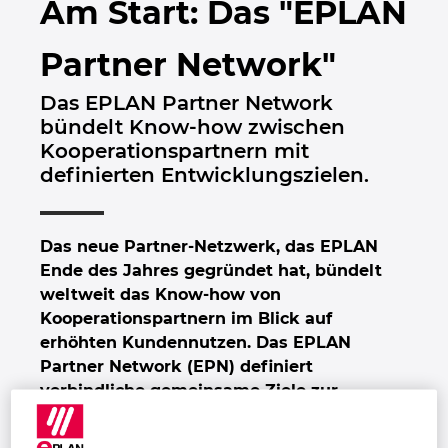
Am Start: Das "EPLAN
Bulgarien
Gebäudetechnik
Konfiguration
PDM / PLM Integration
Kontakt
Partner Network"
Chile
Anwenderberichte
EPLAN Data Portal
Trust Center
Wählen Sie Ihre Sprache:
Das EPLAN Partner Network
China
bündelt Know-how zwischen
EPLAN Education for Classrooms
Deutsch
Kooperationspartnern mit
China Taiwan
definierten Entwicklungszielen.
—
EPLAN Education für Studierende
Dänemark
Français
Das neue Partner-Netzwerk, das EPLAN
Deutschland
Ende des Jahres gegründet hat, bündelt
weltweit das Know-how von
Finnland
Kooperationspartnern im Blick auf
erhöhten Kundennutzen. Das EPLAN
Partner Network (EPN) definiert
Frankreich
verbindliche gemeinsame Ziele zur
Weiterentwicklung von Integrationen
Griechenland
entlang der Wertschöpfungskette. Von