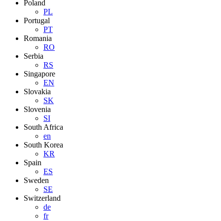
Poland
PL
Portugal
PT
Romania
RO
Serbia
RS
Singapore
EN
Slovakia
SK
Slovenia
SI
South Africa
en
South Korea
KR
Spain
ES
Sweden
SE
Switzerland
de
fr