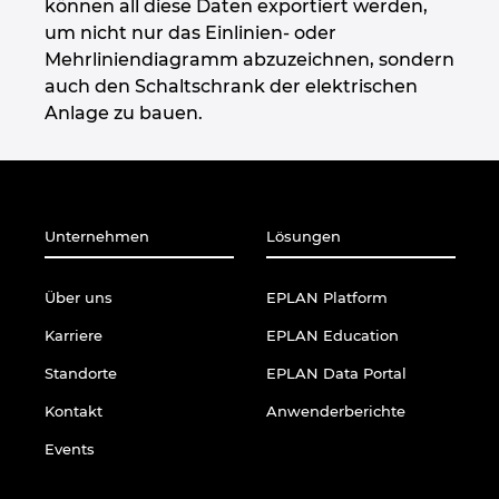
Singapur
können all diese Daten exportiert werden,
um nicht nur das Einlinien- oder
Mehrliniendiagramm abzuzeichnen, sondern
Slowakei
auch den Schaltschrank der elektrischen
Anlage zu bauen.
Slowenien
Spanien
Südafrika
Unternehmen
Lösungen
Südkorea
Über uns
EPLAN Platform
Karriere
EPLAN Education
Thailand
Standorte
EPLAN Data Portal
Tschechische Republik
Kontakt
Anwenderberichte
Events
Türkei