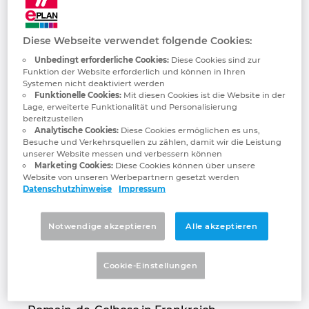
Trace Software
Français
Bulgarien
Gebäudetechnik
Konfiguration
PDM / PLM Integration
Kontakt
International
Diese Webseite verwendet folgende Cookies:
Chile
Anwenderberichte
EPLAN Data Portal
Trust Center
Unbedingt erforderliche Cookies:
Diese Cookies sind zur
Funktion der Website erforderlich und können in Ihren
China
Systemen nicht deaktiviert werden
EPLAN Education for Classrooms
Funktionelle Cookies:
Mit diesen Cookies ist die Website in der
Lage, erweiterte Funktionalität und Personalisierung
China Taiwan
bereitzustellen
EPLAN Education für Studierende
Analytische Cookies:
Diese Cookies ermöglichen es uns,
Besuche und Verkehrsquellen zu zählen, damit wir die Leistung
Dänemark
unserer Website messen und verbessern können
Marketing Cookies:
Diese Cookies können über unsere
Trace Software International ist ein
Website von unseren Werbepartnern gesetzt werden
Deutschland
Datenschutzhinweise
Impressum
Unternehmen, das seit mehr als 30 Jahren
Softwarelösungen für die Elektrotechnik
Finnland
entwickelt. Es hat eine einzigartige Expertise
Notwendige akzeptieren
Alle akzeptieren
für die Planung und Berechnung von
Frankreich
elektrischen Netzen und PV-Anlagen, von
Cookie-Einstellungen
der Planung bis hin zum Betrieb und zur
Griechenland
Netzdimensionierung. Mit Sitz in Saint-