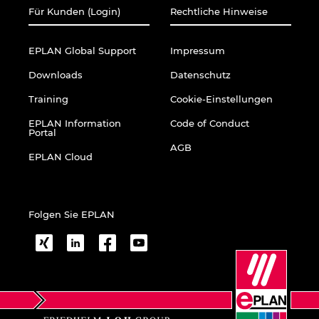
Ukraine
Für Kunden (Login)
Rechtliche Hinweise
Ungarn
EPLAN Global Support
Impressum
Downloads
Datenschutz
USA
Training
Cookie-Einstellungen
Vereinigte Arabische Emirate
EPLAN Information
Code of Conduct
Portal
AGB
EPLAN Cloud
Folgen Sie EPLAN