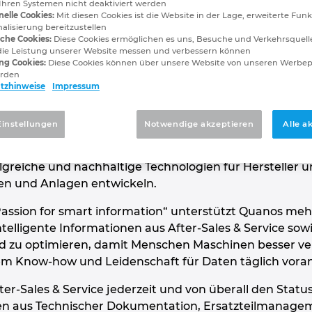
Ihren Systemen nicht deaktiviert werden
olutions GmbH
nelle Cookies:
Mit diesen Cookies ist die Website in der Lage, erweiterte Funk
alisierung bereitzustellen
sche Cookies:
Diese Cookies ermöglichen es uns, Besuche und Verkehrsquelle
art information
die Leistung unserer Website messen und verbessern können
ng Cookies:
Diese Cookies können über unsere Website von unseren Werbe
erden
tzhinweise
Impressum
epartner für den industriellen After-Sales & Service un
Einstellungen
Notwendige akzeptieren
Alle a
entation. Die 2020 geformte Unternehmensgruppe ist
on marktführenden Digitalexperten, die seit mehr als
olgreiche und nachhaltige Technologien für Hersteller 
en und Anlagen entwickeln.
assion for smart information“ unterstützt Quanos mehr
elligente Informationen aus After-Sales & Service sow
nd zu optimieren, damit Menschen Maschinen besser ver
lem Know-how und Leidenschaft für Daten täglich voran
r-Sales & Service jederzeit und von überall den Stat
n aus Technischer Dokumentation, Ersatzteilmanagem