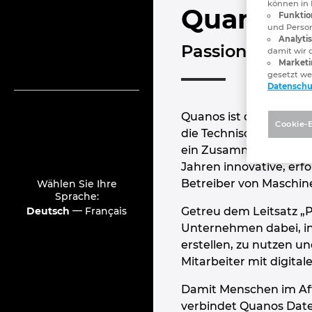
können in 
Quanos S
Funktio
und Person
Analyti
Passion for sm
damit wir 
Marketi
gesetzt w
Datenschu
Quanos ist der Softwar
Cookie-
die Technische Dokum
ein Zusammenschluss v
Jahren innovative, erf
Betreiber von Maschin
Wählen Sie Ihre
Sprache:
—
Deutsch
Français
Getreu dem Leitsatz „P
Unternehmen dabei, int
erstellen, zu nutzen u
Mitarbeiter mit digita
Damit Menschen im Afte
verbindet Quanos Date