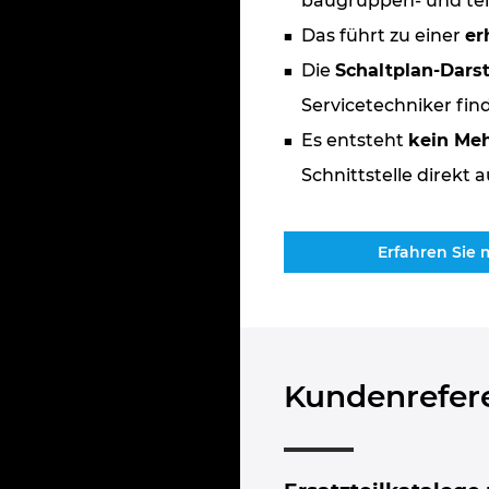
baugruppen- und tei
Das führt zu einer
er
Die
Schaltplan-Dars
Servicetechniker find
Es entsteht
kein Meh
Schnittstelle dire
Erfahren Sie 
Kundenrefer