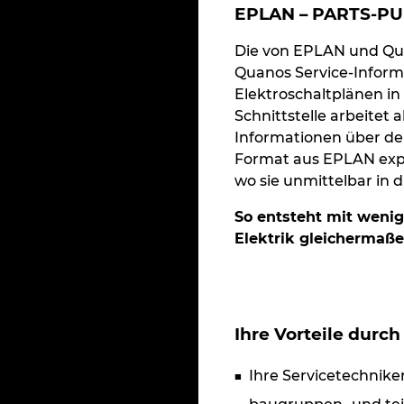
EPLAN – PARTS-PU
Die von EPLAN und Qua
Quanos Service-Inform
Elektroschaltplänen i
Schnittstelle arbeitet
Informationen über der
Format aus EPLAN expo
wo sie unmittelbar in d
So entsteht mit wenig
Elektrik gleichermaße
Ihre Vorteile durc
Ihre Servicetechnike