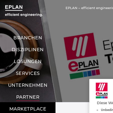
EPLAN – efficient engineeri
BRANCHEN
DISZIPLINEN
LÖSUNGEN
SERVICES
UNTERNEHMEN
PARTNER
Diese We
MARKETPLACE
Unbedin