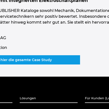
 mit integrierten Elektroschaltplänen
BLISHER Kataloge sowohl Mechanik, Dokumentationen a
vicetechnikern sehr positiv bewertet. Insbesondere d
ter hinweg kommt sehr gut an. Sie stellt ein hervorra
 AG
tion
 hier die gesamte Case Study
Lösungen
Für Kunden (L