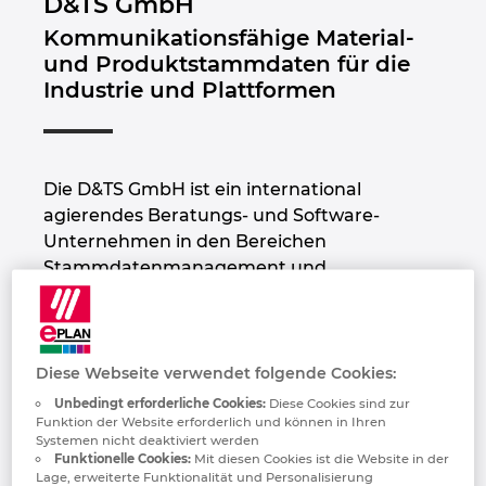
D&TS GmbH
Bulgarien
Wählen Sie Ihre Sprache:
Kommunikationsfähige Material-
Gebäudetechnik
Konfiguration
PDM / PLM Integration
Kontakt
und Produktstammdaten für die
Chile
Deutsch
Industrie und Plattformen
Anwenderberichte
EPLAN Data Portal
Trust Center
—
China
EPLAN Education for Classrooms
Français
China Taiwan
Die D&TS GmbH ist ein international
EPLAN Education für Studierende
agierendes Beratungs- und Software-
Dänemark
Unternehmen in den Bereichen
Stammdatenmanagement und
Deutschland
Klassifizierung. Als Daten-Experte und
ECLASS Preferred Partner Platinum beraten
Finnland
und unterstützen wir große und
mittelständische Unternehmen bei der
Diese Webseite verwendet folgende Cookies:
Qualitätsoptimierung von Produkt- und
Frankreich
Unbedingt erforderliche Cookies:
Diese Cookies sind zur
Materialstammdaten, um nachgelagerte
Funktion der Website erforderlich und können in Ihren
Systemen nicht deaktiviert werden
Datenprozesse automatisieren zu können.
Griechenland
Funktionelle Cookies:
Mit diesen Cookies ist die Website in der
Lage, erweiterte Funktionalität und Personalisierung