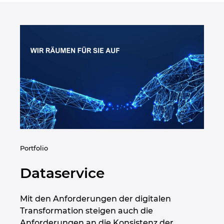
Singapur
Slowakei
Slowenien
Spanien
Südafrika
Südkorea
Portfolio
Thailand
Dataservice
Tschechische Republik
Mit den Anforderungen der digitalen
Türkei
Transformation steigen auch die
Anforderungen an die Konsistenz der