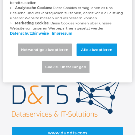
Dank langjähriger Erfahrung in
bereitzustellen
Großbritannien
Analytische Cookies:
Diese Cookies ermöglichen es uns,
verschiedenen Branchen und aus
Besuche und Verkehrsquellen zu zählen, damit wir die Leistung
unzähligen erfolgreichen Projekten zeigen
unserer Website messen und verbessern können
Indien
wir Ihnen unmittelbar auf, welche Chancen
Marketing Cookies:
Diese Cookies können über unsere
Website von unseren Werbepartnern gesetzt werden
Ihre Unternehmensdaten bieten und wie Sie
Datenschutzhinweise
Impressum
Indonesien
dieses Potenzial gewinnbringend nutzen.
D&TS bietet kommunikationsfähige
Notwendige akzeptieren
Alle akzeptieren
Irland
Materialstammdaten für die Industrie und
Plattformen. Wir machen Sie fit für die
Digitalisierung.
Cookie-Einstellungen
Israel
Italien
Japan
Kanada
Kolumbien
www.dundts.com