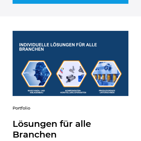
Kroatien
Litauen
Luxemburg
Malaysia
Mexiko
Neuseeland
Niederlande
Portfolio
Lösungen für alle
Norwegen
Branchen
Österreich