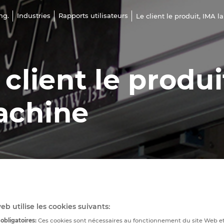
ng.
Industries
Rapports utilisateurs
Le client le produit, IMA 
 client le produi
chine
eb utilise les cookies suivants:
obligatoires:
Ces cookies sont nécessaires au fonctionnement du site Web e