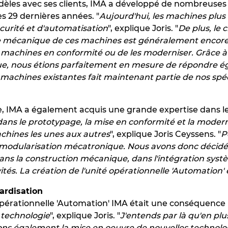
fidèles avec ses clients, IMA a développé de nombreuses
s 29 dernières années. "
Aujourd'hui, les machines plu
curité et d'automatisation
", explique Joris. "
De plus, le
 mécanique de ces machines est généralement encore to
 machines en conformité ou de les moderniser. Grâce à 
, nous étions parfaitement en mesure de répondre égal
machines existantes fait maintenant partie de nos spéc
, IMA a également acquis une grande expertise dans le
ns le prototypage, la mise en conformité et la moder
achines les unes aux autres
", explique Joris Ceyssens. "
P
modularisation mécatronique. Nous avons donc décidé d
ans la construction mécanique, dans l'intégration systèm
ités. La création de l'unité opérationnelle 'Automation
ardisation
 opérationnelle 'Automation' IMA était une conséquence 
technologie
", explique Joris. "
J'entends par là qu'en plu
ions également la mise en oeuvre de nouvelles technolog