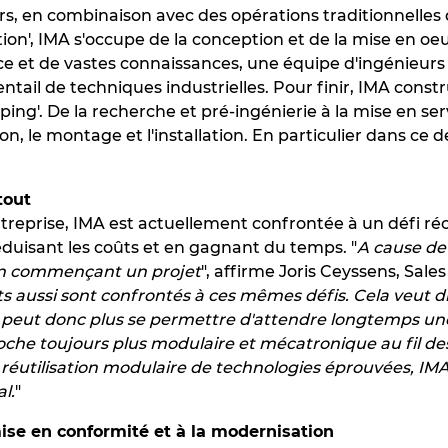
rs, en combinaison avec des opérations traditionnelles
n', IMA s'occupe de la conception et de la mise en oe
e et de vastes connaissances, une équipe d'ingénieurs é
ntail de techniques industrielles. Pour finir, IMA cons
ping'. De la recherche et pré-ingénierie à la mise en se
on, le montage et l'installation. En particulier dans c
tout
eprise, IMA est actuellement confrontée à un défi réc
réduisant les coûts et en gagnant du temps. "
A cause de 
 en commençant un projet
", affirme Joris Ceyssens, Sales
s aussi sont confrontés à ces mêmes défis. Cela veut di
 ne peut donc plus se permettre d'attendre longtemps un
he toujours plus modulaire et mécatronique au fil des 
réutilisation modulaire de technologies éprouvées, IMA
l.
"
ise en conformité et à la modernisation