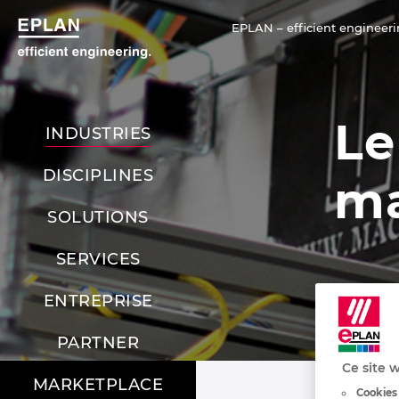
EPLAN – efficient engineeri
Le
INDUSTRIES
DISCIPLINES
ma
SOLUTIONS
SERVICES
ENTREPRISE
PARTNER
Ce site w
MARKETPLACE
Cookies 