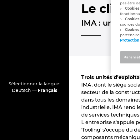
pas être d
Le client
Cookies 
fonctionna
Cookies
IMA : un acteu
sources du
Cookies
partenaires
Protection
Paramèt
Trois unités d'exploit
Sélectionner la langue:
IMA, dont le siège soc
—
Deutsch
Français
secteur de la construct
dans tous les domaines
industrielle, IMA rend 
de services techniques 
L'entreprise s'appuie p
'Tooling' s'occupe du 
composants mécaniques 