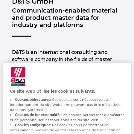
D&TS GmbH
Industrie maritime
Automatisation des bâtiments
Brunei
Communication-enabled material
EPLAN integration pour ERP, PDM et PLM
Contact
Deutsch
and product master data for
Technologie du bâtiment
Configuration
Bulgaria
industry and platforms
EPLAN Data Portal
Trust Center
—
Rapports utilisateurs
Canada
Français
EPLAN Education pour les écoles
Chile
D&TS is an international consulting and
EPLAN Education pour les étudiants
software company in the fields of master
China
data management and classification. As a
data expert and ECLASS Preferred Partner
China Taiwan
Platinum, we advise and support large and
medium-sized companies in optimizing the
Ce site web utilise les cookies suivants:
Colombia
quality of their product and material master
Cookies obligatoires:
Ces cookies sont nécessaires au
data to automate downstream data
fonctionnement du site Web et ne peuvent pas être désactivés
processes.
Croatia
dans nos systèmes
Cookies de fonctionnalité:
Ces cookies permettent d’améliorer
et de personnaliser les fonctionnalités du site Web
Thanks to many years of experience in
Czech Republic
Cookies analytiques:
Ces cookies nous permettent de
various industries and countless successful
déterminer le nombre de visites et les sources du trafic, afin de