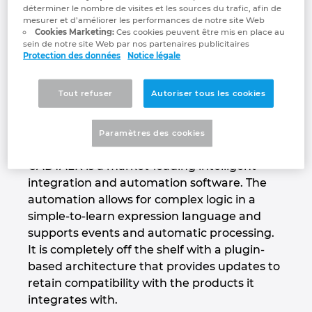
CADTALK
Industrie maritime
Automatisation des bâtiments
Brunei
déterminer le nombre de visites et les sources du trafic, afin de
mesurer et d’améliorer les performances de notre site Web
EPLAN integration pour ERP, PDM et PLM
Contact
Cookies Marketing:
Ces cookies peuvent être mis en place au
Technologie du bâtiment
Configuration
Bulgaria
sein de notre site Web par nos partenaires publicitaires
Protection des données
Notice légale
EPLAN Data Portal
Trust Center
Rapports utilisateurs
Canada
Tout refuser
Autoriser tous les cookies
EPLAN Education pour les écoles
Chile
EPLAN Education pour les étudiants
Paramètres des cookies
China
CADTALK is a market-leading intelligent
integration and automation software. The
China Taiwan
automation allows for complex logic in a
simple-to-learn expression language and
Colombia
supports events and automatic processing.
It is completely off the shelf with a plugin-
Croatia
based architecture that provides updates to
retain compatibility with the products it
Czech Republic
integrates with.