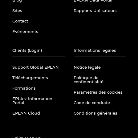
Blog
EPLAN Data Portal
Israel
Sites
Rapports Utilisateurs
Contact
Italy
Evénements
Japan
Clients (Login)
Informations légales
Lithuania
Support Global EPLAN
Notice légale
Luxembourg
Téléchargements
Politique de
confidentialité
Malaysia
Formations
Paramètres des cookies
EPLAN Information
Portal
Code de conduite
Mexico
EPLAN Cloud
Conditions générales
Netherlands
New Zealand