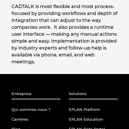
Denmark
CADTALK is most flexible and most process-
focused by providing workflows and depth of
integration that can adjust to the way
Finland
companies work. It also provides a runtime
user interface — making any manual actions
France
simple and easy. Implementation is provided
by industry experts and follow-up help is
Germany
available via phone, email, and web
meetings.
Greece
Hungary
Entreprise
Solutions
India
Indonesia
Qui sommes-nous ?
EPLAN Platform
Carrières
EPLAN Education
Ireland