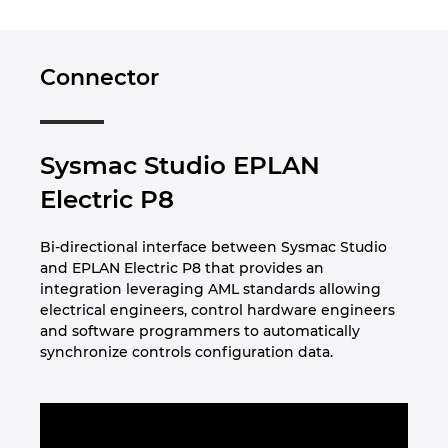
Peru
Connector
Philippinen
Polen
Sysmac Studio EPLAN
Electric P8
Portugal
Bi-directional interface between Sysmac Studio
Rumänien
and EPLAN Electric P8 that provides an
integration leveraging AML standards allowing
Schweden
electrical engineers, control hardware engineers
and software programmers to automatically
Schweiz
synchronize controls configuration data.
Serbien