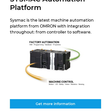
Platform
Kroatien
Sysmac is the latest machine automation
Litauen
platform from OMRON with integration
throughout: from controller to software.
Luxemburg
Malaysia
Mexiko
Neuseeland
Niederlande
Norwegen
Get more information
Österreich