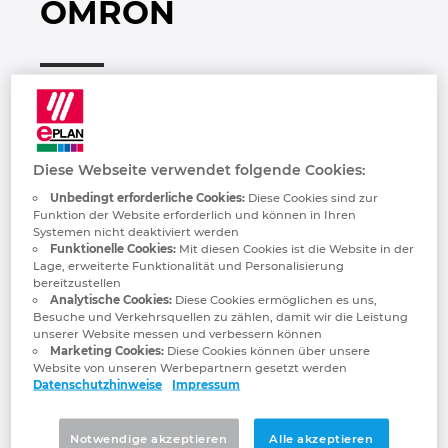
OMRON
Bulgarien
—
Gebäudetechnik
Konfiguration
PDM / PLM Integration
Kontakt
Chile
Français
Anwenderberichte
EPLAN Data Portal
Trust Center
China
EPLAN Education for Classrooms
China Taiwan
Diese Webseite verwendet folgende Cookies:
EPLAN Education für Studierende
Unbedingt erforderliche Cookies:
Diese Cookies sind zur
Dänemark
Funktion der Website erforderlich und können in Ihren
OMRON Industrial Automation, powered by
Systemen nicht deaktiviert werden
the Innovative-Automation! concept,
Funktionelle Cookies:
Mit diesen Cookies ist die Website in der
Deutschland
Lage, erweiterte Funktionalität und Personalisierung
generates value by solving manufacturing
bereitzustellen
issues with innovation that addresses
Analytische Cookies:
Diese Cookies ermöglichen es uns,
Finnland
Besuche und Verkehrsquellen zu zählen, damit wir die Leistung
changes in what products are manufactured
unserer Website messen und verbessern können
as well as where, how, and by whom they
Marketing Cookies:
Diese Cookies können über unsere
Frankreich
Website von unseren Werbepartnern gesetzt werden
need to be manufactured. We have 37
Datenschutzhinweise
Impressum
Automation Centers around the world
Griechenland
where we work with our customers to
Notwendige akzeptieren
Alle akzeptieren
develop solutions for their manufacturing