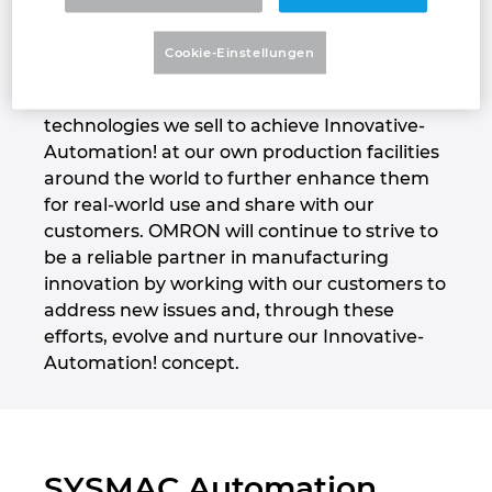
challenges. At these centers, customers can
Großbritannien
test and verify potential solutions with our
Cookie-Einstellungen
experienced sales engineers in a simulated
Indien
environment. We use the applications and
technologies we sell to achieve Innovative-
Indonesien
Automation! at our own production facilities
around the world to further enhance them
Irland
for real-world use and share with our
customers. OMRON will continue to strive to
Israel
be a reliable partner in manufacturing
innovation by working with our customers to
Italien
address new issues and, through these
efforts, evolve and nurture our Innovative-
Japan
Automation! concept.
Kanada
Kolumbien
SYSMAC Automation