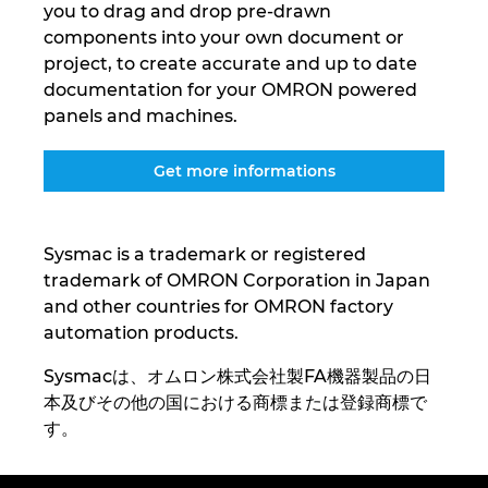
you to drag and drop pre-drawn
Ukraine
components into your own document or
project, to create accurate and up to date
Ungarn
documentation for your OMRON powered
panels and machines.
USA
Get more informations
Vereinigte Arabische Emirate
Sysmac is a trademark or registered
trademark of OMRON Corporation in Japan
and other countries for OMRON factory
automation products.
Sysmacは、オムロン株式会社製FA機器製品の日
本及びその他の国における商標または登録商標で
す。