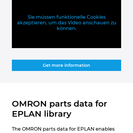
Singapur
Slowakei
Sie müssen funktionelle Cookies
akzeptieren, um das Video anschauen zu
können.
Slowenien
Spanien
Südafrika
Get more information
Südkorea
Thailand
OMRON parts data for
Tschechische Republik
EPLAN library
Türkei
The OMRON parts data for EPLAN enables