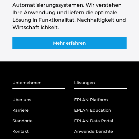
Singapur
Automatisierungssystemen. Wir verstehen
Ihre Anwendung und liefern die optimale
Slowakei
Lösung in Funktionalität, Nachhaltigkeit und
Wirtschaftlichkeit.
Slowenien
Mehr erfahren
Spanien
Südafrika
Südkorea
Unternehmen
Lösungen
Thailand
Über uns
EPLAN Platform
Karriere
EPLAN Education
Tschechische Republik
Standorte
EPLAN Data Portal
Türkei
Kontakt
Anwenderberichte