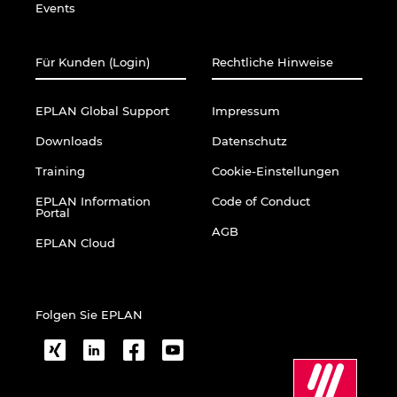
Events
Ukraine
Ungarn
Für Kunden (Login)
Rechtliche Hinweise
USA
EPLAN Global Support
Impressum
Downloads
Datenschutz
Vereinigte Arabische Emirate
Training
Cookie-Einstellungen
EPLAN Information
Code of Conduct
Portal
AGB
EPLAN Cloud
Folgen Sie EPLAN