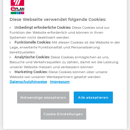
Jetter AG
Français
Bulgarien
Gebäudetechnik
Konfiguration
PDM / PLM Integration
Kontakt
We automate your success.
Chile
Diese Webseite verwendet folgende Cookies:
Anwenderberichte
EPLAN Data Portal
Trust Center
Unbedingt erforderliche Cookies:
Diese Cookies sind zur
China
Funktion der Website erforderlich und können in Ihren
Systemen nicht deaktiviert werden
EPLAN Education for Classrooms
Funktionelle Cookies:
Mit diesen Cookies ist die Website in der
China Taiwan
Lage, erweiterte Funktionalität und Personalisierung
bereitzustellen
EPLAN Education für Studierende
Analytische Cookies:
Diese Cookies ermöglichen es uns,
Dänemark
Besuche und Verkehrsquellen zu zählen, damit wir die Leistung
unserer Website messen und verbessern können
Marketing Cookies:
Diese Cookies können über unsere
Deutschland
Website von unseren Werbepartnern gesetzt werden
Datenschutzhinweise
Impressum
Die Jetter AG steht seit Jahrzehnten für
Finnland
höchste Ansprüche an
Notwendige akzeptieren
Alle akzeptieren
Automatisierungslösungen, die in
Frankreich
unterschiedlichsten Branchen der
industriellen und mobilen Automation zum
Cookie-Einstellungen
Griechenland
Einsatz kommen.